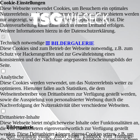
Cookie-Einstellungen
Diese Webseite verwendet Cookies, um Besuchern ein optimales
Nutzererlebnis zu bieten. Bestimmte Inhalte von Drittanbietern werden
nur angezeigt, wenn die entsprechende Option aktiviert ist. Die
Datenverarbeitung kann dann auch in einem Drittland erfolgen.
Weitere Informationen hierzu in der Datenschutzerklärung.
Technisch notwendige
BILDERGALERIE
Diese Cookies sind zum Betrieb der Webseite notwendig, z.B. zum
Schutz vor Hackerangriffen und zur Gewährleistung eines
konsistenten und der Nachfrage angepassten Erscheinungsbilds der
Seite.
Analytische
Diese Cookies werden verwendet, um das Nutzererlebnis weiter zu
optimieren. Hierunter fallen auch Statistiken, die dem
Webseitenbetreiber von Drittanbietern zur Verfügung gestellt werden,
sowie die Ausspielung von personalisierter Werbung durch die
Nachverfolgung der Nutzeraktivität über verschiedene Webseiten.
Drittanbieter-Inhalte
Diese Webseite bietet möglicherweise Inhalte oder Funktionalitäten an,
Bildergalerie
die von Drittanbietern eigenverantwortlich zur Verfügung gestellt
werden. Diese Drittanbieter können eigene Cookies setzen, z.B. um
Hier vermitteln einige Bilder einen Eindruck vom Trainings-
die Nutzeraktivität zu verfolgen oder ihre Angebote zu personalisieren