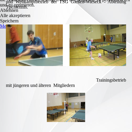
und Wettkampfbetrieb der TSG Gießen-Wieseck - Abteilung
und zu optimieren.
Tischtennis.
Ablehnen
Alle akzeptieren
Speichern
Mehr Informationen
Trainingsbetrieb
mit jüngeren und älteren Mitgliedern